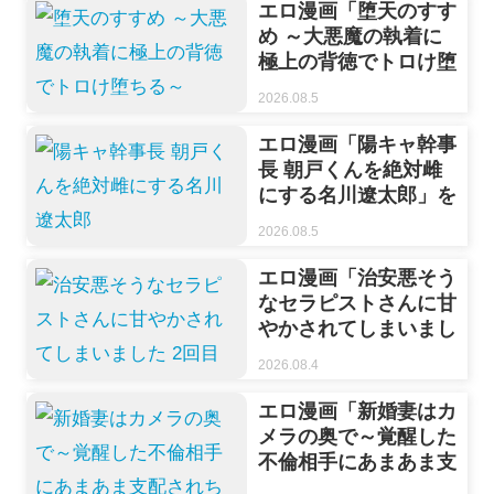
エロ漫画「堕天のすす
め ～大悪魔の執着に
極上の背徳でトロけ堕
ちる～」をrawや
2026.08.5
hitomiを使わずに無料
で読む方法【贅沢一
エロ漫画「陽キャ幹事
貫】
長 朝戸くんを絶対雌
にする名川遼太郎」を
rawやhitomiを使わず
2026.08.5
に無料で読む方法【馬
之ハミ/コロッセオ瀬
エロ漫画「治安悪そう
尾】
なセラピストさんに甘
やかされてしまいまし
た 2回目」をrawや
2026.08.4
hitomiを使わずに無料
で読む方法【花杜みか
エロ漫画「新婚妻はカ
ん】
メラの奥で～覚醒した
不倫相手にあまあま支
配されちゃいました