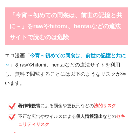
「
今宵～初めての同衾は、前世の記憶と共
に～
」をrawやhitomi、hentai​などの違法
サイトで読むのは危険
エロ漫画「
今宵～初めての同衾は、前世の記憶と共に
～
」をrawやhitomi、hentai​などの違法サイトを利用
し、無料で閲覧することには以下のようなリスクが伴
います。
著作権侵害
による罰金や懲役刑などの
法的リスク
不正な広告やウイルスによる
個人情報流出
などの
セキ
ュリティリスク