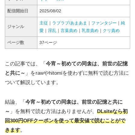
配信開始日
2025/08/02
主従
｜
ラブラブ/あまあま
｜
ファンタジー
｜
純
ジャンル
愛
｜
淫乱
｜
言葉責め
｜
乳首責め
｜
クリ責め
ページ数
37ページ
この記事では、「
今宵～初めての同衾は、前世の記憶
と共に～
」をrawやhitomiを使わずに無料で読む方法に
ついて解説しています。
結論、「
今宵～初めての同衾は、前世の記憶と共に
～
」を無料で読む方法はありませんが、
DLsiteなら初
回300円OFFクーポンを使って最安値で読むことがで
きます
。