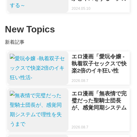
エロシーン・遊び方ま
2024.05.10
とめ♡あなたの心に眠
る未知の性癖をくすぐ
る新感覚恋愛シミュレ
New Topics
ーション
新着記事
エロ漫画「愛玩令嬢 -
執着双子セックスで快
楽2倍のイキ狂い性
活-」をrawやhitomi
2026.08.7
を使わずに無料で読む
方法【wakako】
エロ漫画「無表情で完
璧だった聖騎士団長
が、感覚同期システム
で理性を失うまで」を
rawやhitomiを使わず
2026.08.7
に無料で読む方法【紅
くイにー】