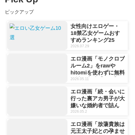
ピックアップ
女性向けエロゲー・
18禁乙女ゲームおす
すめランキング25
選！イケメンとの濃厚
2026.07.29
恋愛体験【2026年最
エロ漫画「モノクロブ
新】
ルーム2」をrawや
hitomiを使わずに無料
で読む方法【ぱり】
2026.05.11
エロ漫画「続・会いに
行った裏アカ男子が大
嫌いな婚約者で詰ん
だ。」をrawやhitomi
2026.05.2
を使わずに無料で読む
エロ漫画「放蕩貴族は
方法【夏尾/麻生ぶ
元王太子妃との孕ませ
り】