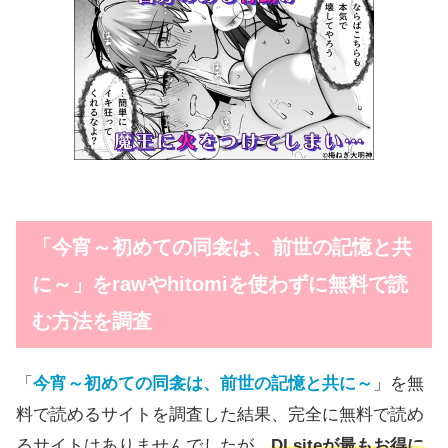
「
今宵～初めての同衾は、前世の記憶と共
に～
」をrawやhitomiを使わずに無料で読
む方法を調査
「
今宵～初めての同衾は、前世の記憶と共に～
」を無
料で読めるサイトを調査した結果、完全に無料で読め
るサイトはありませんでしたが、
DLsiteが最もお得に