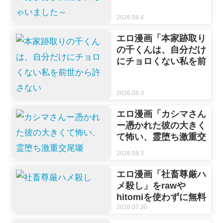
～」をrawやhitomiを
2026.08.4
使わずに無料で読む方
法【露々々木もげら】
エロ漫画「本家跡取り
の千くんは、自分だけ
にチョロくない私を前
世から許さない」を
rawやhitomiを使わず
2026.08.3
に無料で読む方法【鳩
梨はと】
エロ漫画「カシマさん
ー憑かれた彼の大きく
て怖い、霊堕ち激重交
尾噺」をrawやhitomi
2026.08.3
を使わずに無料で読む
方法【上腕百頭筋/都
エロ漫画「社畜尊厳ハ
築】
メ殺し」をrawや
hitomiを使わずに無料
で読む方法【魚屋ウ
2026.07.30
オ】