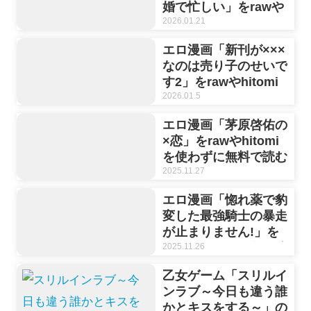
婚で忙しい」をrawや
hitomiを使わずに無料
2026.01.21
で読む方法【ジャギ
エロ漫画「新刊が×××
岩】
なのは売り子のせいで
す2」をrawやhitomi
を使わずに無料で読む
2026.01.5
方法【むら茶木】
エロ漫画「茅原啓佑の
×恋」をrawやhitomi
を使わずに無料で読む
方法【ぽつねんじん】
2025.11.27
エロ漫画「惚れ薬で豹
変した最強騎士の暴走
が止まりません!」を
rawやhitomiを使わず
2025.11.26
に無料で読む方法【晴
乙女ゲーム「スリルイ
海にいな】
ンラブ～今日も違う誰
かとキスをする～」の