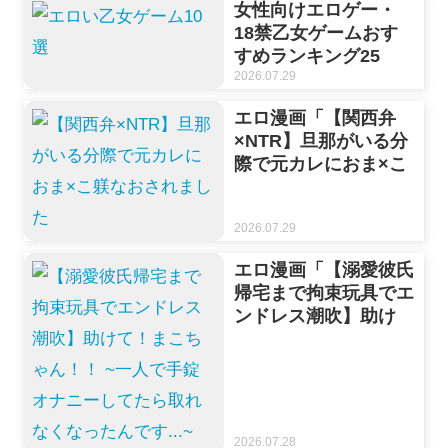
女性向けエロゲー・
18禁乙女ゲームおす
すめランキング25
選！イケメンとの濃厚
2026.07.29
恋愛体験【2026年最
エロ漫画「【関西弁
新】
×NTR】旦那がいる分
際で元カレにおま×こ
躾なおされました」を
rawやhitomiを使わず
2026.07.29
に無料で読む方法【や
だお】
エロ漫画「【溺愛彼氏
帰宅まで拘束玩具でエ
ンドレス潮吹】助け
て！まこちゃん！！ ~
一人で手錠オナニーし
てたら取れなくなった
んです…~」をrawや
hitomiを使わずに無料
2026.07.28